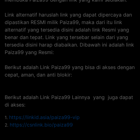
Link alternatif haruslah link yang dapat dipercaya dan
dipastikan RESMI milik Paiza99, maka dari itu link
alternatif yang tersedia disini adalah link Resmi yang
benar dan tepat. Link yang tersebar selain dari yang
tersedia disini harap diabaikan. Dibawah ini adalah link
Paiza99 yang Resmi:
Berikut adalah Link Paiza99 yang bisa di akses dengan
cepat, aman, dan anti blokir:
Berikut adalah Link Paiza99 Lainnya yang juga dapat
di akses:
https://linkid.asia/paiza99-vip
1.
https://csnlink.bio/paiza99
2.