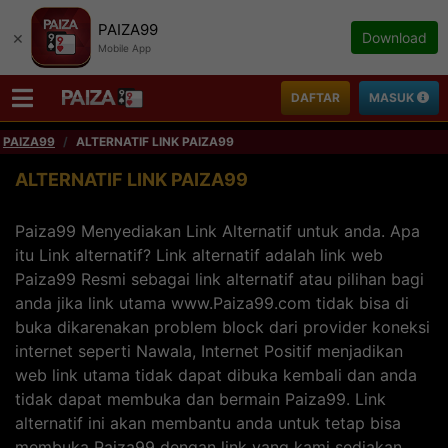
PAIZA99
×
Download
Mobile App
DAFTAR
MASUK
PAIZA99
ALTERNATIF LINK PAIZA99
ALTERNATIF LINK PAIZA99
Paiza99 Menyediakan Link Alternatif untuk anda. Apa
itu Link alternatif? Link alternatif adalah link web
Paiza99 Resmi sebagai link alternatif atau pilihan bagi
anda jika link utama www.Paiza99.com tidak bisa di
buka dikarenakan problem block dari provider koneksi
internet seperti Nawala, Internet Positif menjadikan
web link utama tidak dapat dibuka kembali dan anda
tidak dapat membuka dan bermain Paiza99. Link
alternatif ini akan membantu anda untuk tetap bisa
membuka Paiza99 dengan link yang kami sediakan.