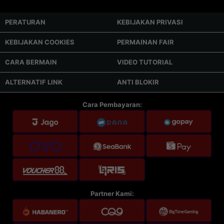
PERATURAN
KEBIJAKAN PRIVASI
KEBIJAKAN COOKIES
PERMAINAN FAIR
CARA BERMAIN
VIDEO TUTORIAL
ALTERNATIF LINK
ANTI BLOKIR
Cara Pembayaran:
Partner Kami: