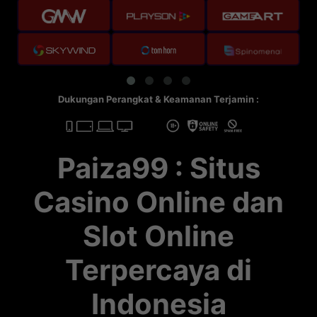
Dukungan Perangkat & Keamanan Terjamin :
Paiza99 : Situs
Casino Online dan
Slot Online
Terpercaya di
Indonesia