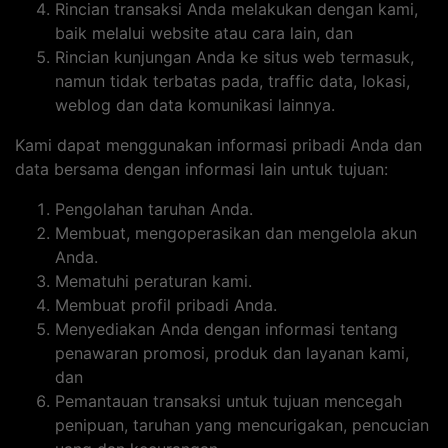
Rincian transaksi Anda melakukan dengan kami,
baik melalui website atau cara lain, dan
Rincian kunjungan Anda ke situs web termasuk,
namun tidak terbatas pada, traffic data, lokasi,
weblog dan data komunikasi lainnya.
Kami dapat menggunakan informasi pribadi Anda dan
data bersama dengan informasi lain untuk tujuan:
Pengolahan taruhan Anda.
Membuat, mengoperasikan dan mengelola akun
Anda.
Mematuhi peraturan kami.
Membuat profil pribadi Anda.
Menyediakan Anda dengan informasi tentang
penawaran promosi, produk dan layanan kami,
dan
Pemantauan transaksi untuk tujuan mencegah
penipuan, taruhan yang mencurigakan, pencucian